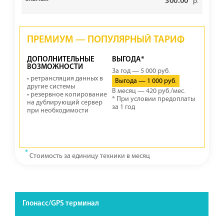
300.00
р.
ПРЕМИУМ — ПОПУЛЯРНЫЙ ТАРИФ
ДОПОЛНИТЕЛЬНЫЕ
ВЫГОДА*
ВОЗМОЖНОСТИ
За год — 5 000 руб.
• ретрансляция данных в
Выгода — 1 000 руб.
другие системы
В месяц — 420 руб./мес.
• резервное копирование
* При условии предоплаты
на дублирующий сервер
за 1 год
при необходимости
*
Стоимость за единицу техники в месяц
Глонасс/GPS терминал