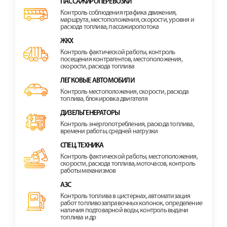
ПАССАЖИРОПЕРЕВОЗКИ
Контроль соблюдения графика движения,
маршрута, местоположения, скорости, уровня и
расхода топлива, пассажиропотока
ЖКХ
Контроль фактической работы, контроль
посещения контрагентов, местоположения,
скорости, расхода топлива
ЛЕГКОВЫЕ АВТОМОБИЛИ
Контроль местоположения, скорости, расхода
топлива, блокировка двигателя
ДИЗЕЛЬГЕНЕРАТОРЫ
Контроль энергопотребления, расхода топлива,
времени работы, средней нагрузки
СПЕЦ. ТЕХНИКА
Контроль фактической работы, местоположения,
скорости, расхода топлива, моточасов, контроль
работы механизмов
АЗС
Контроль топлива в цистернах, автоматизация
работ топливозаправочных колонок, определение
наличия подтоварной воды, контроль выдачи
топлива и др