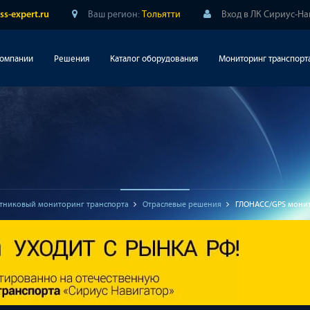
Ваш регион:
Тольятти
Вход в ЛК Сириус-На
ss-expert.ru
компании
Решения
Каталог оборудования
Мониторинг транспорт
тниковый мониторинг транспорта
Отраслевые решения
ГЛОНАСС/GPS монит