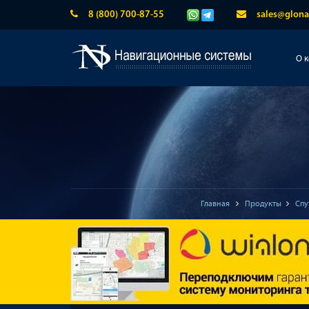
8 (800) 700-87-55
sales@glona
О 
Главная
Продукты
Спу