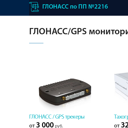
ГЛОНАСС по ПП №2216
ГЛОНАСС/GPS монитори
ГЛОНАСС / GPS трекеры
Тахог
3 000
32
от
от
руб.