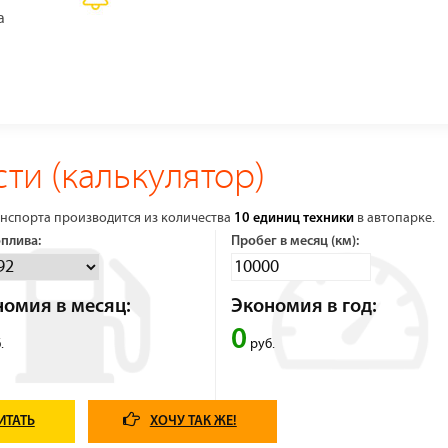
а
ти (калькулятор)
нспорта производится из количества
в автопарке.
10 единиц техники
оплива:
Пробег в месяц (км):
номия в месяц:
Экономия в год:
0
.
руб.
ИТАТЬ
ХОЧУ ТАК ЖЕ!