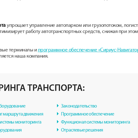
упрощает управление автопарком или грузопотоком, логист
рта
птимизирует работу автотранспортных средств, снижая при этом
овые терминалы и
программное обеспечение «Сириус-Навигато
ляется наша компания.
РИНГА ТРАНСПОРТА:
оборудование
Законодательство
г маршрута движения
Программное обеспечение
системы мониторинга
Функционал системы мониторинга
орудования
Отраслевые решения