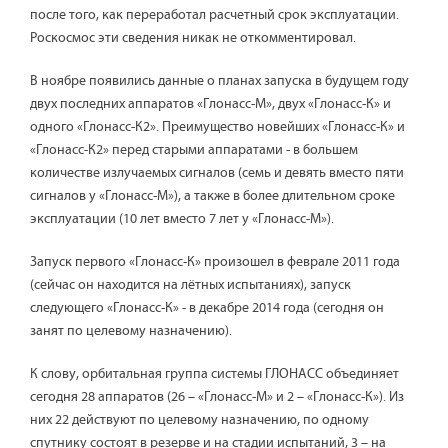
после того, как переработал расчетный срок эксплуатации.
Роскосмос эти сведения никак не откомментировал.
В ноябре появились данные о планах запуска в будущем году
двух последних аппаратов «Глонасс-М», двух «Глонасс-К» и
одного «Глонасс-К2». Преимущество новейших «Глонасс-К» и
«Глонасс-К2» перед старыми аппаратами - в большем
количестве излучаемых сигналов (семь и девять вместо пяти
сигналов у «Глонасс-М»), а также в более длительном сроке
эксплуатации (10 лет вместо 7 лет у «Глонасс-М»).
Запуск первого «Глонасс-К» произошел в феврале 2011 года
(сейчас он находится на лётных испытаниях), запуск
следующего «Глонасс-К» - в декабре 2014 года (сегодня он
занят по целевому назначению).
К слову, орбитальная группа системы ГЛОНАСС объединяет
сегодня 28 аппаратов (26 – «Глонасс-М» и 2 – «Глонасс-К»). Из
них 22 действуют по целевому назначению, по одному
спутнику состоят в резерве и на стадии испытаний, 3 – на