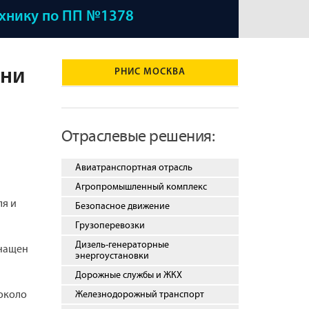
ехнику по ПП №1378
ени
РНИС МОСКВА
Отраслевые решения:
Авиатранспортная отрасль
Агропромышленный комплекс
ля и
Безопасное движение
Грузоперевозки
Дизель-генераторные
снащен
энергоустановки
Дорожные службы и ЖКХ
 около
Железнодорожный транспорт