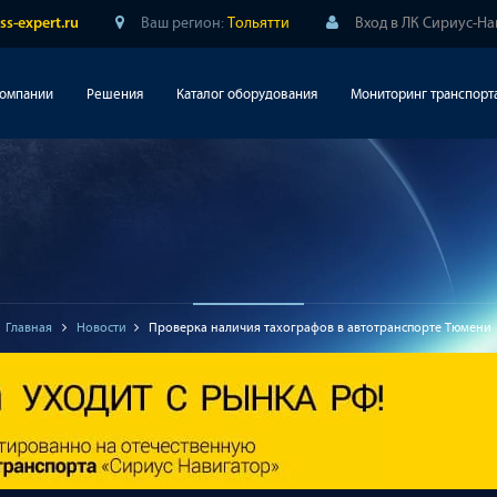
Ваш регион:
Тольятти
Вход в ЛК Сириус-На
ss-expert.ru
компании
Решения
Каталог оборудования
Мониторинг транспорт
Главная
Новости
Проверка наличия тахографов в автотранспорте Тюмени