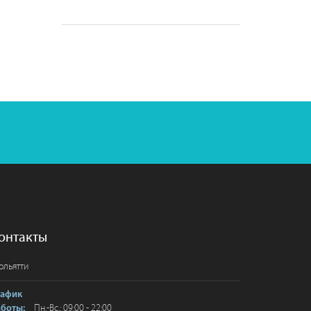
онтакты
ольятти
рафик
Пн.-Вс.: 09:00 - 22:00
аботы: