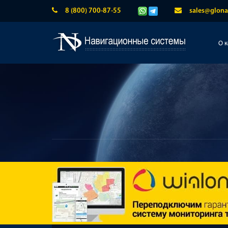
8 (800) 700-87-55
sales@glona
О 